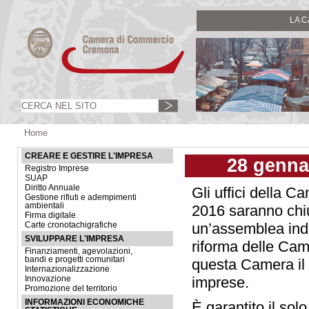
LA 
Home
CREARE E GESTIRE L'IMPRESA
28 genna
Registro Imprese
SUAP
Diritto Annuale
Gli uffici della 
Gestione rifiuti e adempimenti
ambientali
2016
saranno chiu
Firma digitale
un’assemblea inde
Carte cronotachigrafiche
SVILUPPARE L'IMPRESA
riforma delle Ca
Finanziamenti, agevolazioni,
bandi e progetti comunitari
questa Camera il t
Internazionalizzazione
imprese.
Innovazione
Promozione del territorio
INFORMAZIONI ECONOMICHE
È garantito il sol