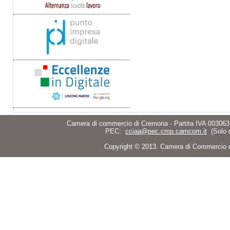
Camera di commercio di Cremona - Partita IVA 003063
PEC:
cciaa@pec.cmp.camcom.it
(Solo 
Copyright © 2013. Camera di Commercio di C