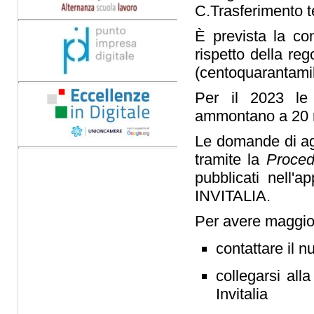
C.Trasferimento 
È prevista la co
rispetto della re
(centoquarantamil
Per il 2023 le r
ammontano a 20 mi
Le domande di ag
tramite la
Proced
pubblicati nell'
INVITALIA.
Per avere maggior
contattare il 
collegarsi all
Invitalia