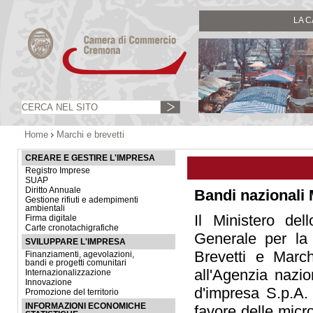
LA 
Home
Marchi e brevetti
CREARE E GESTIRE L'IMPRESA
Registro Imprese
SUAP
Diritto Annuale
Bandi nazionali 
Gestione rifiuti e adempimenti
ambientali
Il Ministero de
Firma digitale
Carte cronotachigrafiche
Generale per la T
SVILUPPARE L'IMPRESA
Brevetti e Marc
Finanziamenti, agevolazioni,
bandi e progetti comunitari
all'Agenzia nazio
Internazionalizzazione
Innovazione
d'impresa S.p.A. 
Promozione del territorio
INFORMAZIONI ECONOMICHE
favore delle micr