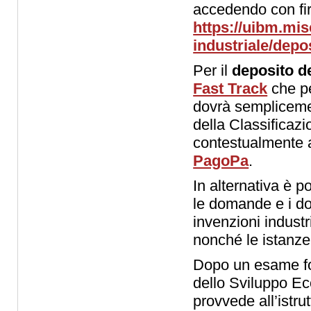
accedendo con fir
https://uibm.mise
industriale/depo
Per il
deposito d
Fast Track
che pe
dovrà semplicement
della Classificaz
contestualmente a
PagoPa
.
In alternativa è 
le domande e i do
invenzioni industri
nonché le istanze 
Dopo un esame fo
dello Sviluppo Ec
provvede all’istrut