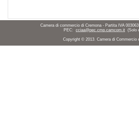
Camera di commercio di Cremona - Partita IVA 003063
PEC:
cciaa@pec.cmp.camcom.it
(Solo 
Copyright © 2013. Camera di Commercio di C