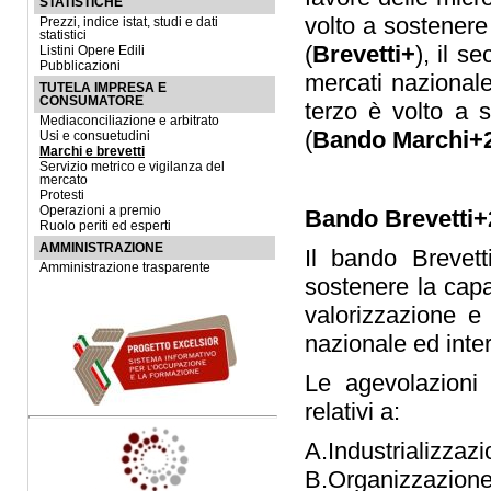
STATISTICHE
volto a sostenere
Prezzi, indice istat, studi e dati
statistici
(
Brevetti+
), il s
Listini Opere Edili
Pubblicazioni
mercati nazionale
TUTELA IMPRESA E
CONSUMATORE
terzo è volto a s
Mediaconciliazione e arbitrato
(
Bando Marchi+
Usi e consuetudini
Marchi e brevetti
Servizio metrico e vigilanza del
mercato
Protesti
Operazioni a premio
Bando Brevetti+
Ruolo periti ed esperti
AMMINISTRAZIONE
Il bando Brevet
Amministrazione trasparente
sostenere la capa
valorizzazione e
nazionale ed inte
Le agevolazioni s
relativi a:
A.Industrializzaz
B.Organizzazione