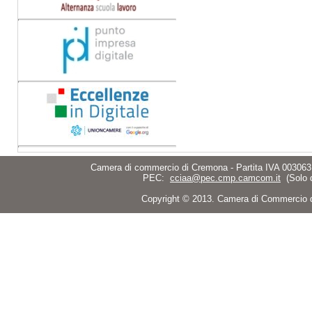
Camera di commercio di Cremona - Partita IVA 003063
PEC:
cciaa@pec.cmp.camcom.it
(Solo 
Copyright © 2013. Camera di Commercio di C