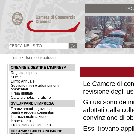
LA 
Home
Usi e consuetudini
CREARE E GESTIRE L'IMPRESA
Registro Imprese
SUAP
Diritto Annuale
Le Camere di com
Gestione rifiuti e adempimenti
ambientali
revisione degli us
Firma digitale
Carte cronotachigrafiche
Gli usi sono defin
SVILUPPARE L'IMPRESA
adottati dalla col
Finanziamenti, agevolazioni,
bandi e progetti comunitari
convinzione di ob
Internazionalizzazione
Innovazione
Promozione del territorio
Essi trovano appl
INFORMAZIONI ECONOMICHE