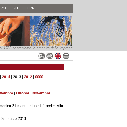
RSI
SEDI
URP
al 1786 sosteniamo la crescita delle imprese
|
2014
| 2013 |
2012
|
0000
ttembre
|
Ottobre
|
Novembre
|
menica 31 marzo e lunedì 1 aprile. Alla
al 25 marzo 2013