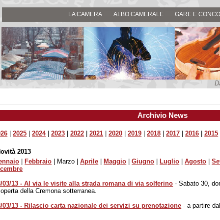
LA CAMERA
ALBO CAMERALE
GARE E CONCO
D
Archivio News
026
|
2025
|
2024
|
2023
|
2022
|
2021
|
2020
|
2019
|
2018
|
2017
|
2016
|
2015
ovità 2013
ennaio
|
Febbraio
| Marzo |
Aprile
|
Maggio
|
Giugno
|
Luglio
|
Agosto
|
Se
icembre
/03/13 - Al via le visite alla strada romana di via solferino
- Sabato 30, do
operta della Cremona sotterranea.
/03/13 - Rilascio carta nazionale dei servizi su prenotazione
- a partire d