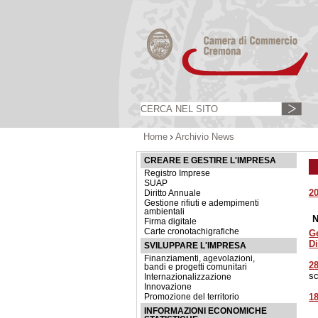
Home
Archivio News
CREARE E GESTIRE L'IMPRESA
Registro Imprese
SUAP
2
Diritto Annuale
Gestione rifiuti e adempimenti
ambientali
N
Firma digitale
Carte cronotachigrafiche
G
D
SVILUPPARE L'IMPRESA
Finanziamenti, agevolazioni,
28
bandi e progetti comunitari
sc
Internazionalizzazione
Innovazione
18
Promozione del territorio
INFORMAZIONI ECONOMICHE