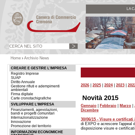
LA 
Home
Archivio News
CREARE E GESTIRE L'IMPRESA
Registro Imprese
SUAP
Diritto Annuale
2026
|
2025
|
2024
|
2023
|
202
Gestione rifiuti e adempimenti
ambientali
Firma digitale
Novità 2015
Carte cronotachigrafiche
SVILUPPARE L'IMPRESA
Gennaio
|
Febbraio
|
Marzo
|
Finanziamenti, agevolazioni,
Dicembre
bandi e progetti comunitari
Internazionalizzazione
30/06/15 - Visure e certifica
Innovazione
di EXPO e acrescere l'appeal de
Promozione del territorio
disposizione visure e certificati
INFORMAZIONI ECONOMICHE