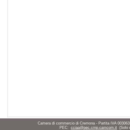
Camera di commercio di Cremona - Partita IVA 003063
PEC:
cciaa@pec.cmp.camcom.it
(Solo 