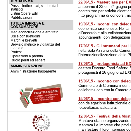
STATISTICHE
22/06/15 - Masterclass per E
Prezzi, indice istat, studi e dati
anteprime il 23 e il 24 giugno
statistici
contenitore per attività didatt
Listini Opere Edili
fitto programma di concorsi, m
Pubblicazioni
TUTELA IMPRESA E
19/06/15 - Incontri con deleg
CONSUMATORE
economico cremonese. Nell’ambi
Mediaconciliazione e arbitrato
all’accordo e alla collaborazion
Usi e consuetudini
appuntamenti con delegazioni st
Marchi e brevetti
Servizio metrico e vigilanza del
17/06/15 - Gli strumenti per 
mercato
nella Sala Azzurra della Camera
Protesti
l'internazionalizzazione delle 
Operazioni a premio
Ruolo periti ed esperti
17/06/15 - protagonista ad EX
AMMINISTRAZIONE
destato l’evento Food Safety: 
Amministrazione trasparente
protagonisti il 16 giugno ad E
15/06/15 - Incontro con dele
Commercio di Cremona incontro 
collaborazioen con la Camera d
15/06/15 - Incontro con deleg
con delegazione istituzionale c
fotovoltaico, saldatura.
12/06/15 - Festival della Mos
Mantova stanno organizzando il 
Mantova.Le imprese che produc
manifestare il loro interesse 