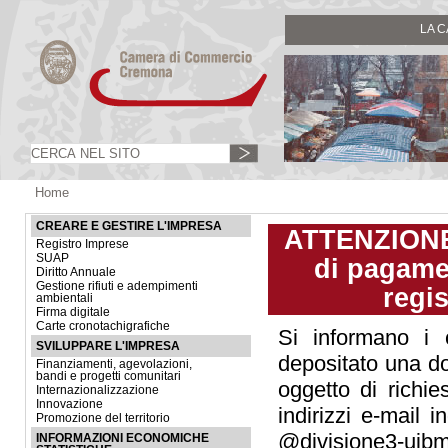
LA 
Home
CREARE E GESTIRE L'IMPRESA
ATTENZIONE!
Registro Imprese
SUAP
di pagamen
Diritto Annuale
Gestione rifiuti e adempimenti
regi
ambientali
Firma digitale
Carte cronotachigrafiche
Si informano i c
SVILUPPARE L'IMPRESA
depositato una d
Finanziamenti, agevolazioni,
bandi e progetti comunitari
oggetto di richie
Internazionalizzazione
Innovazione
indirizzi e‐mail
Promozione del territorio
@divisione3‐uibm
INFORMAZIONI ECONOMICHE