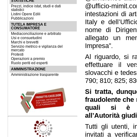
STATISTICHE
@ufficio‐mimit
Prezzi, indice istat, studi e dati
statistici
intestazioni di a
Listini Opere Edili
Pubblicazioni
Italy e dell’Uffi
TUTELA IMPRESA E
nome di Dirigen
CONSUMATORE
Mediaconciliazione e arbitrato
allegato un men
Usi e consuetudini
Marchi e brevetti
Impresa”.
Servizio metrico e vigilanza del
mercato
Protesti
Al riguardo, si 
Operazioni a premio
effettuare il ve
Ruolo periti ed esperti
AMMINISTRAZIONE
slovacchi e tedesc
Amministrazione trasparente
790; 810; 825; 83
Si tratta, dunq
fraudolente ch
quali si è 
all’Autorità
giudi
Tutti gli utenti,
invitati a verifi