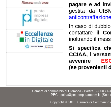
pagare e ad inv
gestita da UIBM
anticontraffazion
In caso di dubbio
contattare il
Co
inoltrando il mes
Si specifica ch
CCIAA, i versam
avvenire
ES
(se
provenienti da
Camera di commercio di Cremona - Partita IVA 003063
PEC:
cciaa@pec.cmp.camcom.it
(Solo 
Copyright © 2013. Camera di Commercio di C