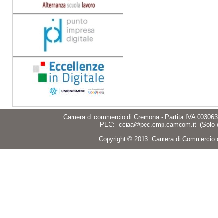
Camera di commercio di Cremona - Partita IVA 003063
PEC:
cciaa@pec.cmp.camcom.it
(Solo 
Copyright © 2013. Camera di Commercio di C