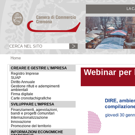
LA 
Home
CREARE E GESTIRE L'IMPRESA
Webinar per 
Registro Imprese
SUAP
Diritto Annuale
Gestione rifiuti e adempimenti
ambientali
Firma digitale
Carte cronotachigrafiche
SVILUPPARE L'IMPRESA
Finanziamenti, agevolazioni,
bandi e progetti comunitari
Internazionalizzazione
Innovazione
Promozione del territorio
INFORMAZIONI ECONOMICHE