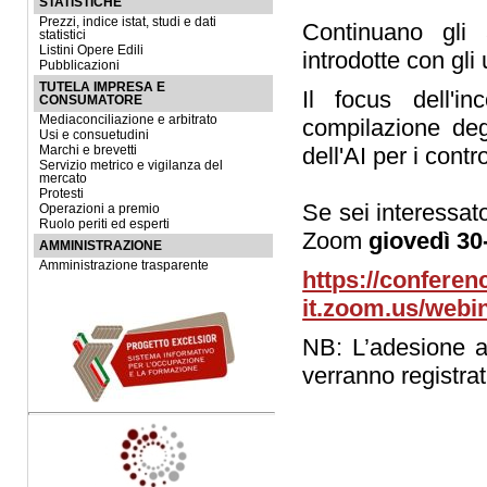
STATISTICHE
Prezzi, indice istat, studi e dati
Continuano gli 
statistici
Listini Opere Edili
introdotte con gli
Pubblicazioni
TUTELA IMPRESA E
Il focus dell'i
CONSUMATORE
Mediaconciliazione e arbitrato
compilazione degl
Usi e consuetudini
dell'AI per i cont
Marchi e brevetti
Servizio metrico e vigilanza del
mercato
Protesti
Se sei interessato
Operazioni a premio
Ruolo periti ed esperti
Zoom
giovedì 30
AMMINISTRAZIONE
Amministrazione trasparente
https://conferen
it.zoom.us/web
NB: L’adesione a q
verranno registrat