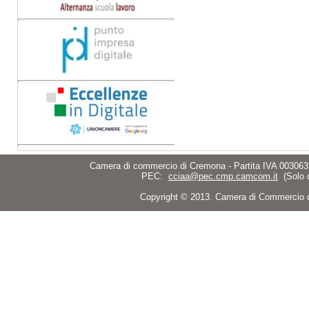
Camera di commercio di Cremona - Partita IVA 003063
PEC:
cciaa@pec.cmp.camcom.it
(Solo 
Copyright © 2013. Camera di Commercio di C