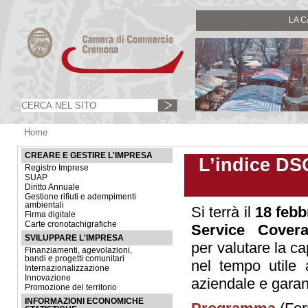
LA 
Home
CREARE E GESTIRE L'IMPRESA
L’indice DSC
Registro Imprese
SUAP
Diritto Annuale
Gestione rifiuti e adempimenti
ambientali
Si terrà il
18 febb
Firma digitale
Carte cronotachigrafiche
Service Cover
SVILUPPARE L'IMPRESA
per valutare la ca
Finanziamenti, agevolazioni,
bandi e progetti comunitari
nel tempo utile a
Internazionalizzazione
Innovazione
aziendale e garan
Promozione del territorio
INFORMAZIONI ECONOMICHE