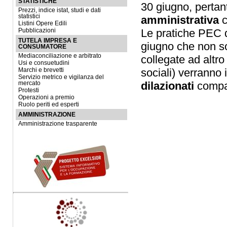
STATISTICHE
30 giugno, pertan
Prezzi, indice istat, studi e dati
statistici
amministrativa
c
Listini Opere Edili
Le pratiche PEC d
Pubblicazioni
TUTELA IMPRESA E
giugno che non son
CONSUMATORE
Mediaconciliazione e arbitrato
collegate ad altr
Usi e consuetudini
sociali) verranno 
Marchi e brevetti
Servizio metrico e vigilanza del
dilazionati
compat
mercato
Protesti
Operazioni a premio
Ruolo periti ed esperti
AMMINISTRAZIONE
Amministrazione trasparente