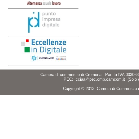
Camera di commercio di Cremona - Partita IVA 003063
PEC:
cciaa@pec.cmp.camcom.it
(Solo 
Copyright © 2013. Camera di Commercio di C