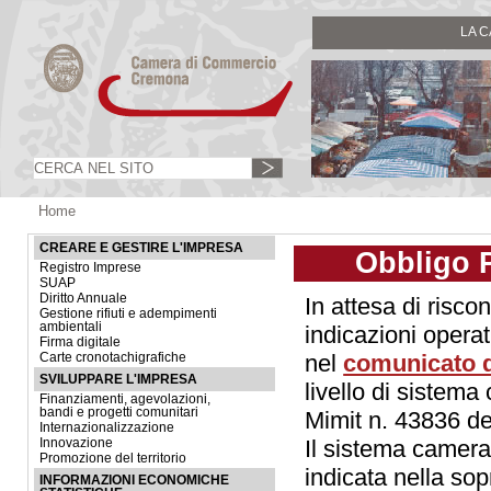
LA 
Home
CREARE E GESTIRE L'IMPRESA
Obbligo 
Registro Imprese
SUAP
Diritto Annuale
In attesa di risco
Gestione rifiuti e adempimenti
ambientali
indicazioni opera
Firma digitale
nel
comunicato de
Carte cronotachigrafiche
SVILUPPARE L'IMPRESA
livello di sistema
Finanziamenti, agevolazioni,
bandi e progetti comunitari
Mimit n. 43836 de
Internazionalizzazione
Il sistema camera
Innovazione
Promozione del territorio
indicata nella sop
INFORMAZIONI ECONOMICHE