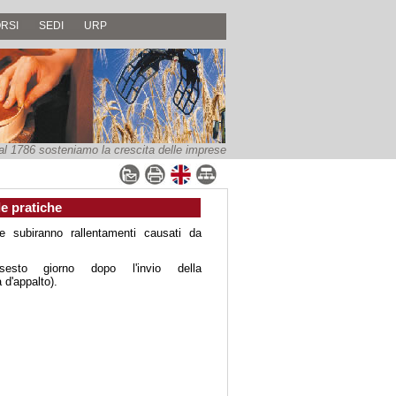
RSI
SEDI
URP
al 1786 sosteniamo la crescita delle imprese
le pratiche
e subiranno rallentamenti causati da
sesto giorno dopo l'invio della
 d'appalto).