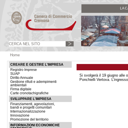
LA 
Home
CREARE E GESTIRE L'IMPRESA
Registro Imprese
SUAP
Si svolgerà il 19 giugno alle 
Diritto Annuale
Ponchielli Vertova. L'ingresso
Gestione rifiuti e adempimenti
ambientali
Firma digitale
Carte cronotachigrafiche
SVILUPPARE L'IMPRESA
Finanziamenti, agevolazioni,
bandi e progetti comunitari
Internazionalizzazione
Innovazione
Promozione del territorio
INFORMAZIONI ECONOMICHE