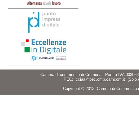
Camera di commercio di Cremona - Partita IVA 003063
PEC:
cciaa@pec.cmp.camcom.it
(Solo 
Copyright © 2013. Camera di Commercio di C