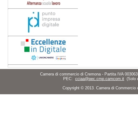
Camera di commercio di Cremona - Partita IVA 003063
PEC:
cciaa@pec.cmp.camcom.it
(Solo 
Copyright © 2013. Camera di Commercio di C