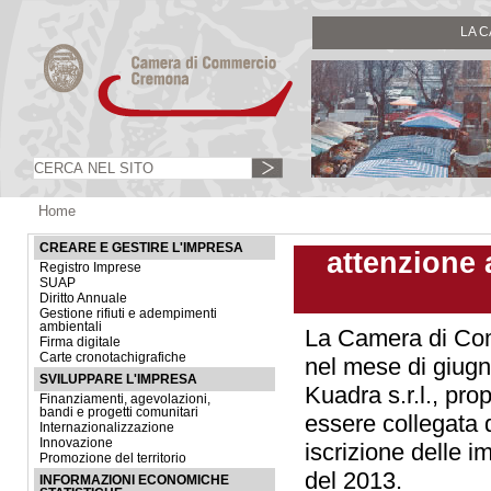
LA 
Home
CREARE E GESTIRE L'IMPRESA
attenzione 
Registro Imprese
SUAP
Diritto Annuale
Gestione rifiuti e adempimenti
ambientali
La Camera di Com
Firma digitale
Carte cronotachigrafiche
nel mese di giugn
SVILUPPARE L'IMPRESA
Kuadra s.r.l., pr
Finanziamenti, agevolazioni,
bandi e progetti comunitari
essere collegata 
Internazionalizzazione
Innovazione
iscrizione delle 
Promozione del territorio
del 2013.
INFORMAZIONI ECONOMICHE