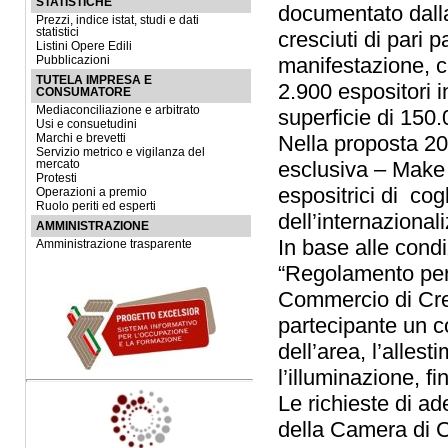
STATISTICHE
documentato dalla
Prezzi, indice istat, studi e dati
statistici
cresciuti di pari 
Listini Opere Edili
manifestazione, co
Pubblicazioni
TUTELA IMPRESA E
2.900 espositori 
CONSUMATORE
Mediaconciliazione e arbitrato
superficie di 150
Usi e consuetudini
Nella proposta 2
Marchi e brevetti
Servizio metrico e vigilanza del
esclusiva – Make 
mercato
Protesti
espositrici di cog
Operazioni a premio
Ruolo periti ed esperti
dell’internazional
AMMINISTRAZIONE
In base alle condi
Amministrazione trasparente
“Regolamento per 
Commercio di Cr
partecipante un co
dell’area, l’allest
l’illuminazione, 
Le richieste di a
della Camera di 