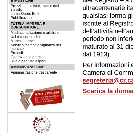
Nel Registro – a c
STATISTICHE
Prezzi, indice istat, studi e dati
ultracentenarie it
statistici
Listini Opere Edili
qualsiasi forma gi
Pubblicazioni
iscritte al Registr
TUTELA IMPRESA E
CONSUMATORE
dell’attività nel
Mediaconciliazione e arbitrato
Usi e consuetudini
periodo non infer
Marchi e brevetti
maturato al 31 di
Servizio metrico e vigilanza del
mercato
dal 1913).
Protesti
Operazioni a premio
Ruolo periti ed esperti
Per informazioni e
AMMINISTRAZIONE
Camera di Comme
Amministrazione trasparente
segreteria@cr.c
Scarica la doman