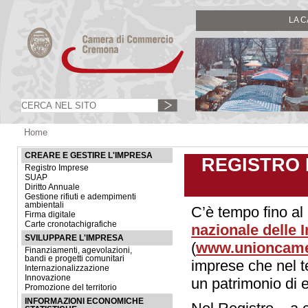
LA 
Home
CREARE E GESTIRE L'IMPRESA
REGISTRO 
Registro Imprese
SUAP
Diritto Annuale
Gestione rifiuti e adempimenti
ambientali
C’è tempo fino a
Firma digitale
Carte cronotachigrafiche
nazionale delle 
SVILUPPARE L'IMPRESA
(
www.unioncamer
Finanziamenti, agevolazioni,
bandi e progetti comunitari
imprese che nel 
Internazionalizzazione
Innovazione
un patrimonio di e
Promozione del territorio
INFORMAZIONI ECONOMICHE