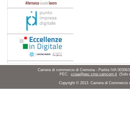
Camera di commercio di Cremona - Partita IVA 003063
PEC:
cciaa@pec.cmp.camcom.it
(Solo 
Copyright © 2013. Camera di Commercio di C