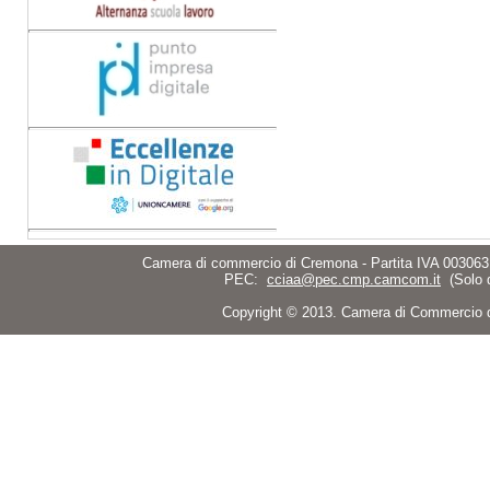
Camera di commercio di Cremona - Partita IVA 003063
PEC:
cciaa@pec.cmp.camcom.it
(Solo 
Copyright © 2013. Camera di Commercio di C