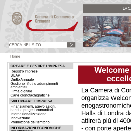
LA 
Home
CREARE E GESTIRE L'IMPRESA
Welcome I
Registro Imprese
SUAP
eccell
Diritto Annuale
Gestione rifiuti e adempimenti
ambientali
La Camera di Comm
Firma digitale
Carte cronotachigrafiche
organizza Welcome
SVILUPPARE L'IMPRESA
enogastronomiche 
Finanziamenti, agevolazioni,
bandi e progetti comunitari
Halls di Londra d
Internazionalizzazione
Innovazione
attirerà più di 40
Promozione del territorio
- con porte aperte
INFORMAZIONI ECONOMICHE