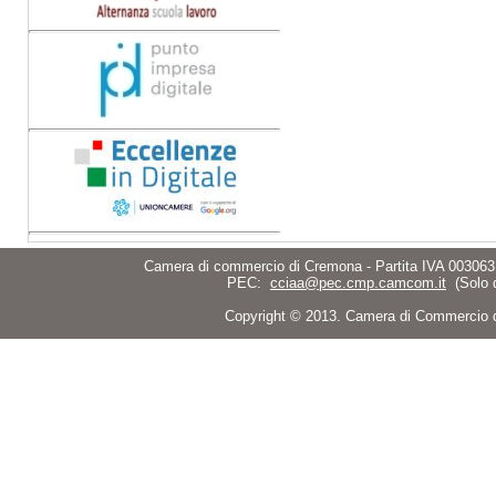
Camera di commercio di Cremona - Partita IVA 003063
PEC:
cciaa@pec.cmp.camcom.it
(Solo 
Copyright © 2013. Camera di Commercio di C