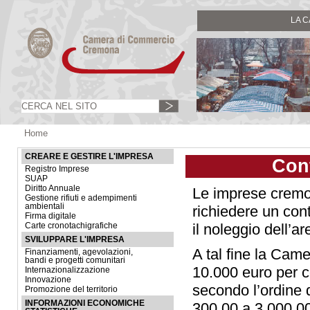
LA 
Home
CREARE E GESTIRE L'IMPRESA
Cont
Registro Imprese
SUAP
Diritto Annuale
Le imprese cremo
Gestione rifiuti e adempimenti
ambientali
richiedere un con
Firma digitale
il noleggio dell’a
Carte cronotachigrafiche
SVILUPPARE L'IMPRESA
A tal fine la Cam
Finanziamenti, agevolazioni,
bandi e progetti comunitari
10.000 euro per c
Internazionalizzazione
Innovazione
secondo l’ordine d
Promozione del territorio
INFORMAZIONI ECONOMICHE
300,00 a 3.000,00