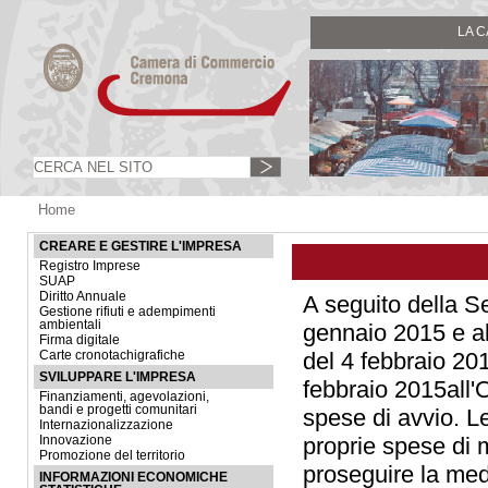
LA 
Home
CREARE E GESTIRE L'IMPRESA
Registro Imprese
SUAP
Diritto Annuale
A seguito della 
Gestione rifiuti e adempimenti
ambientali
gennaio 2015
e a
Firma digitale
del
4 febbraio 20
Carte cronotachigrafiche
SVILUPPARE L'IMPRESA
febbraio 2015
all
Finanziamenti, agevolazioni,
bandi e progetti comunitari
spese di avvio. L
Internazionalizzazione
proprie spese di 
Innovazione
Promozione del territorio
proseguire la med
INFORMAZIONI ECONOMICHE