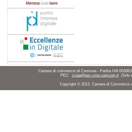
Camera di commercio di Cremona - Partita IVA 003063
PEC:
cciaa@pec.cmp.camcom.it
(Solo 
Copyright © 2013. Camera di Commercio di C