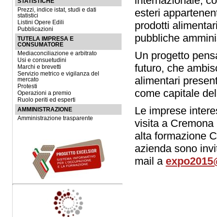
internazionale, co
STATISTICHE
Prezzi, indice istat, studi e dati
esteri appartenenti
statistici
Listini Opere Edili
prodotti alimentari
Pubblicazioni
pubbliche amminis
TUTELA IMPRESA E
CONSUMATORE
Un progetto pensa
Mediaconciliazione e arbitrato
Usi e consuetudini
futuro, che ambis
Marchi e brevetti
Servizio metrico e vigilanza del
alimentari present
mercato
Protesti
come capitale del
Operazioni a premio
Ruolo periti ed esperti
Le imprese intere
AMMINISTRAZIONE
Amministrazione trasparente
visita a Cremona 
alta formazione CE
azienda sono invi
mail a
expo2015