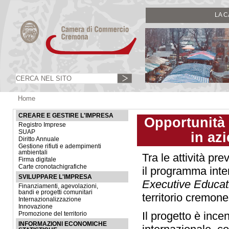
LA 
Home
CREARE E GESTIRE L'IMPRESA
Opportunità 
Registro Imprese
SUAP
in az
Diritto Annuale
Gestione rifiuti e adempimenti
ambientali
Tra le attività pr
Firma digitale
Carte cronotachigrafiche
il programma inte
SVILUPPARE L'IMPRESA
Executive Educa
Finanziamenti, agevolazioni,
bandi e progetti comunitari
territorio cremone
Internazionalizzazione
Innovazione
Il progetto è ince
Promozione del territorio
INFORMAZIONI ECONOMICHE