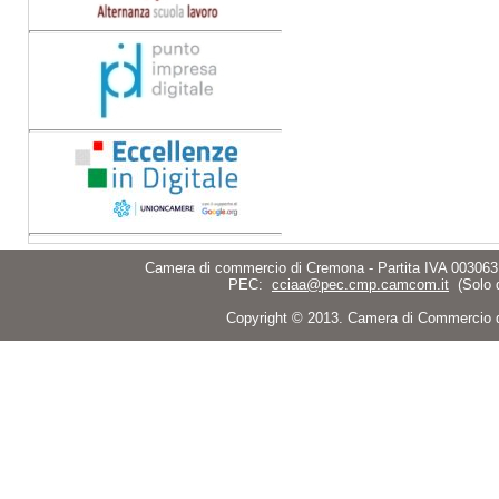
Camera di commercio di Cremona - Partita IVA 003063
PEC:
cciaa@pec.cmp.camcom.it
(Solo 
Copyright © 2013. Camera di Commercio di C