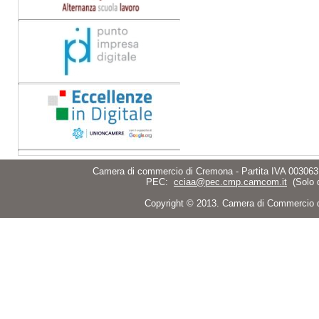
Camera di commercio di Cremona - Partita IVA 003063
PEC:
cciaa@pec.cmp.camcom.it
(Solo 
Copyright © 2013. Camera di Commercio di C