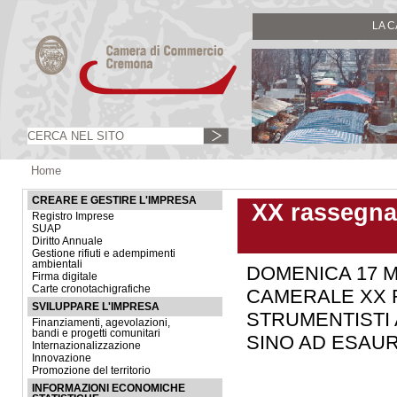
LA 
Home
CREARE E GESTIRE L'IMPRESA
XX rassegna 
Registro Imprese
SUAP
Diritto Annuale
Gestione rifiuti e adempimenti
ambientali
DOMENICA 17 M
Firma digitale
Carte cronotachigrafiche
CAMERALE XX 
SVILUPPARE L'IMPRESA
STRUMENTISTI 
Finanziamenti, agevolazioni,
bandi e progetti comunitari
SINO AD ESAUR
Internazionalizzazione
Innovazione
Promozione del territorio
INFORMAZIONI ECONOMICHE