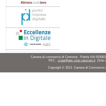
Camera di commercio di Cremona - Partita IVA 003063
PEC:
cciaa@pec.cmp.camcom.it
(Solo 
Copyright © 2013. Camera di Commercio di C