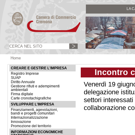
LA 
Home
CREARE E GESTIRE L'IMPRESA
Incontro c
Registro Imprese
SUAP
Diritto Annuale
Venerdì 19 giugno
Gestione rifiuti e adempimenti
ambientali
delegazione istit
Firma digitale
settori interessat
Carte cronotachigrafiche
SVILUPPARE L'IMPRESA
collaborazione c
Finanziamenti, agevolazioni,
bandi e progetti comunitari
Internazionalizzazione
Innovazione
Promozione del territorio
INFORMAZIONI ECONOMICHE