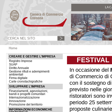
LA 
Home
CREARE E GESTIRE L'IMPRESA
FESTIVAL
Registro Imprese
SUAP
Diritto Annuale
In occasione del
Gestione rifiuti e adempimenti
ambientali
di Commercio di
Firma digitale
con il sostegno 
Carte cronotachigrafiche
SVILUPPARE L'IMPRESA
previsto nelle gi
Finanziamenti, agevolazioni,
bandi e progetti comunitari
ristoratori sono in
Internazionalizzazione
periodo 25 settemb
Innovazione
Promozione del territorio
proposte culinari
INFORMAZIONI ECONOMICHE