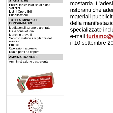
STATISTICHE
mostarda. L’adesi
Prezzi, indice istat, studi e dati
statistici
ristoranti che ade
Listini Opere Edili
materiali pubblici
Pubblicazioni
TUTELA IMPRESA E
della manifestazio
CONSUMATORE
Mediaconciliazione e arbitrato
specializzate incl
Usi e consuetudini
e-mail
turismo@
Marchi e brevetti
Servizio metrico e vigilanza del
il 10 settembre 2
mercato
Protesti
Operazioni a premio
Ruolo periti ed esperti
AMMINISTRAZIONE
Amministrazione trasparente