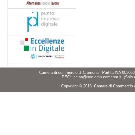
Camera di commercio di Cremona - Partita IVA 003063
PEC:
cciaa@pec.cmp.camcom.it
(Solo 
Copyright © 2013. Camera di Commercio di C