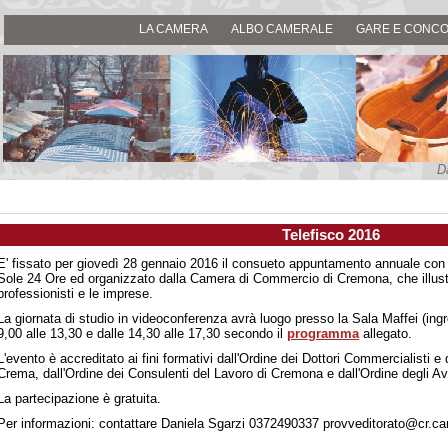
LA CAMERA
ALBO CAMERALE
GARE E CONCO
D
Telefisco 2016
E' fissato per giovedì 28 gennaio 2016 il consueto appuntamento annuale co
Sole 24 Ore ed organizzato dalla Camera di Commercio di Cremona, che illustrer
professionisti e le imprese.
La giornata di studio in videoconferenza avrà luogo presso la Sala Maffei (ing
9,00 alle 13,30 e dalle 14,30 alle 17,30 secondo il
programma
allegato.
L'evento è accreditato ai fini formativi dall'Ordine dei Dottori Commercialisti e
Crema, dall'Ordine dei Consulenti del Lavoro di Cremona e dall'Ordine degli A
La partecipazione è gratuita.
Per informazioni: contattare Daniela Sgarzi 0372490337 provveditorato@cr.c