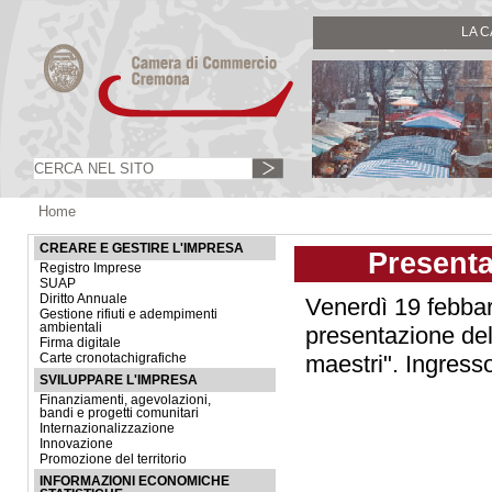
LA 
Home
CREARE E GESTIRE L'IMPRESA
Presenta
Registro Imprese
SUAP
Diritto Annuale
Venerdì 19 febbari
Gestione rifiuti e adempimenti
ambientali
presentazione del 
Firma digitale
maestri". Ingresso
Carte cronotachigrafiche
SVILUPPARE L'IMPRESA
Finanziamenti, agevolazioni,
bandi e progetti comunitari
Internazionalizzazione
Innovazione
Promozione del territorio
INFORMAZIONI ECONOMICHE