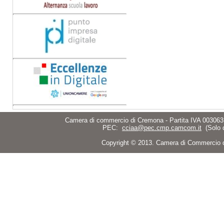
Camera di commercio di Cremona - Partita IVA 003063
PEC:
cciaa@pec.cmp.camcom.it
(Solo 
Copyright © 2013. Camera di Commercio di C