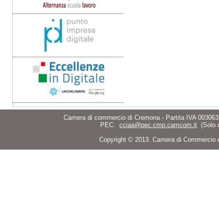
Camera di commercio di Cremona - Partita IVA 003063
PEC:
cciaa@pec.cmp.camcom.it
(Solo 
Copyright © 2013. Camera di Commercio di C