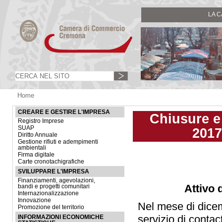
LA 
Home
CREARE E GESTIRE L'IMPRESA
Chiusure e
Registro Imprese
SUAP
2017
Diritto Annuale
Gestione rifiuti e adempimenti
ambientali
Firma digitale
Carte cronotachigrafiche
SVILUPPARE L'IMPRESA
Finanziamenti, agevolazioni,
Attivo 
bandi e progetti comunitari
Internazionalizzazione
Innovazione
Nel mese di dicem
Promozione del territorio
servizio di contac
INFORMAZIONI ECONOMICHE