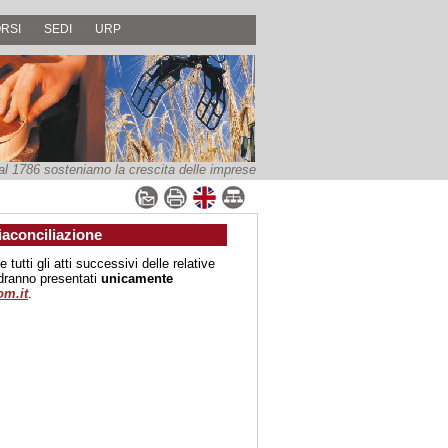
RSI
SEDI
URP
al 1786 sosteniamo la crescita delle imprese
iaconciliazione
utti gli atti successivi delle relative
ndranno presentati
unicamente
om.it
.