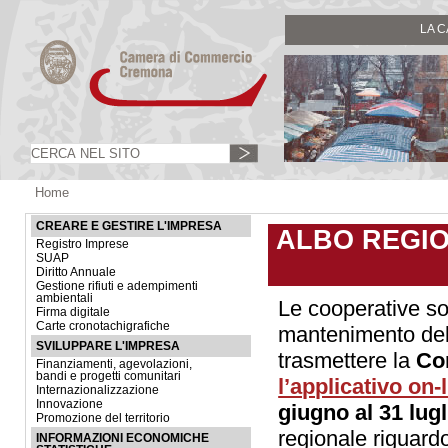
LA 
Home
CREARE E GESTIRE L'IMPRESA
ALBO REGIO
Registro Imprese
SUAP
Diritto Annuale
Gestione rifiuti e adempimenti
ambientali
Le cooperative soci
Firma digitale
Carte cronotachigrafiche
mantenimento dell
SVILUPPARE L'IMPRESA
trasmettere la
Co
Finanziamenti, agevolazioni,
bandi e progetti comunitari
l’applicativo on-
Internazionalizzazione
Innovazione
giugno al 31 lugl
Promozione del territorio
regionale riguardo
INFORMAZIONI ECONOMICHE