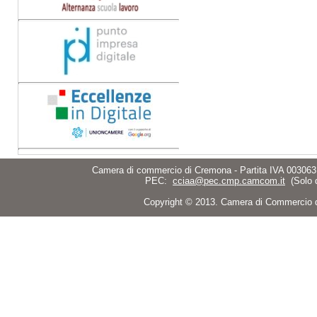
Camera di commercio di Cremona - Partita IVA 003063
PEC:
cciaa@pec.cmp.camcom.it
(Solo 
Copyright © 2013. Camera di Commercio di C