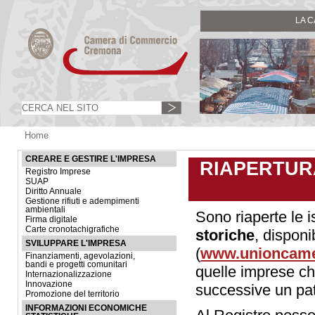
LA 
Home
CREARE E GESTIRE L'IMPRESA
RIAPERTURA
Registro Imprese
SUAP
Diritto Annuale
Gestione rifiuti e adempimenti
ambientali
Sono riaperte le i
Firma digitale
Carte cronotachigrafiche
storiche
, disponi
SVILUPPARE L'IMPRESA
(
www.unioncamer
Finanziamenti, agevolazioni,
bandi e progetti comunitari
quelle imprese c
Internazionalizzazione
Innovazione
successive un patr
Promozione del territorio
INFORMAZIONI ECONOMICHE