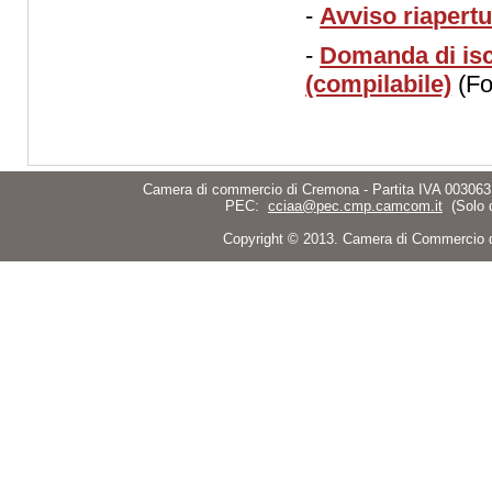
-
Avviso riapertu
-
Domanda di isc
(compilabile)
(Fo
Camera di commercio di Cremona - Partita IVA 003063
PEC:
cciaa@pec.cmp.camcom.it
(Solo 
Copyright © 2013. Camera di Commercio di C