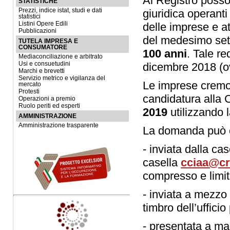
Al Registro posson
STATISTICHE
Prezzi, indice istat, studi e dati
giuridica operanti
statistici
Listini Opere Edili
delle imprese e att
Pubblicazioni
del medesimo set
TUTELA IMPRESA E
CONSUMATORE
100 anni
. Tale r
Mediaconciliazione e arbitrato
Usi e consuetudini
dicembre 2018 (ov
Marchi e brevetti
Servizio metrico e vigilanza del
Le imprese cremon
mercato
Protesti
candidatura all
Operazioni a premio
Ruolo periti ed esperti
2019
utilizzando l
AMMINISTRAZIONE
Amministrazione trasparente
La domanda può 
- inviata dalla cas
casella
cciaa@cr
compresso e limit
- inviata a mezzo
timbro dell’ufficio
- presentata a ma