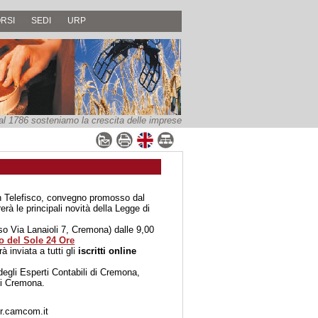
RSI
SEDI
URP
al 1786 sosteniamo la crescita delle imprese
 Telefisco, convegno promosso dal
à le principali novità della Legge di
so Via Lanaioli 7, Cremona) dalle 9,00
o del Sole 24 Ore
à inviata a tutti gli
iscritti online
 degli Esperti Contabili di Cremona,
di Cremona.
cr.camcom.it