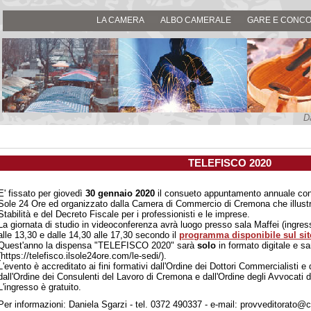
LA CAMERA
ALBO CAMERALE
GARE E CONCO
D
TELEFISCO 2020
E' fissato per giovedì
30 gennaio 2020
il consueto appuntamento annuale con
Sole 24 Ore ed organizzato dalla Camera di Commercio di Cremona che illustrer
Stabilità e del Decreto Fiscale per i professionisti e le imprese.
La giornata di studio in videoconferenza avrà luogo presso sala Maffei (ingres
alle 13,30 e dalle 14,30 alle 17,30 secondo il
programma disponibile sul sit
Quest'anno la dispensa "TELEFISCO 2020" sarà
solo
in formato digitale e sar
(https://telefisco.ilsole24ore.com/le-sedi/).
L'evento è accreditato ai fini formativi dall'Ordine dei Dottori Commercialisti e
dall'Ordine dei Consulenti del Lavoro di Cremona e dall'Ordine degli Avvocati 
L'ingresso è gratuito.
Per informazioni: Daniela Sgarzi - tel. 0372 490337 - e-mail: provveditorato@