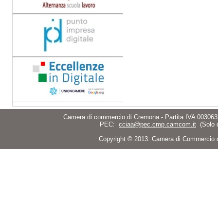
Camera di commercio di Cremona - Partita IVA 003063
PEC:
cciaa@pec.cmp.camcom.it
(Solo 
Copyright © 2013. Camera di Commercio di C