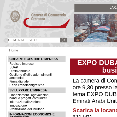
LA 
Home
CREARE E GESTIRE L'IMPRESA
EXPO DUBAI 
Registro Imprese
SUAP
busi
Diritto Annuale
Gestione rifiuti e adempimenti
ambientali
La camera di Com
Firma digitale
Carte cronotachigrafiche
ore 9,30 presso la
SVILUPPARE L'IMPRESA
tema EXPO DUBAI 
Finanziamenti, agevolazioni,
bandi e progetti comunitari
Emirati Arabi Unit
Internazionalizzazione
Innovazione
Scarica la locan
Promozione del territorio
INFORMAZIONI ECONOMICHE