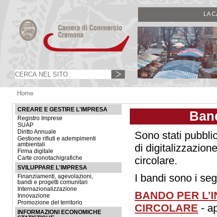
LA 
Home
CREARE E GESTIRE L'IMPRESA
Band
Registro Imprese
SUAP
Diritto Annuale
Sono stati pubblic
Gestione rifiuti e adempimenti
ambientali
di digitalizzazion
Firma digitale
circolare.
Carte cronotachigrafiche
SVILUPPARE L'IMPRESA
I bandi sono i seg
Finanziamenti, agevolazioni,
bandi e progetti comunitari
Internazionalizzazione
BANDO PER L’I
Innovazione
Promozione del territorio
CIRCOLARE
- ap
INFORMAZIONI ECONOMICHE