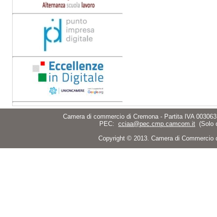
Camera di commercio di Cremona - Partita IVA 003063
PEC:
cciaa@pec.cmp.camcom.it
(Solo 
Copyright © 2013. Camera di Commercio di C