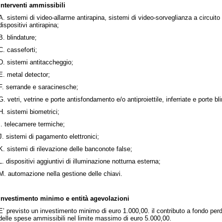
Interventi ammissibili
A. sistemi di video-allarme antirapina, sistemi di video-sorveglianza a circuit
dispositivi antirapina;
B. blindature;
C. casseforti;
D. sistemi antitaccheggio;
E. metal detector;
F. serrande e saracinesche;
G. vetri, vetrine e porte antisfondamento e/o antiproiettile, inferriate e porte bl
H. sistemi biometrici;
I. telecamere termiche;
J. sistemi di pagamento elettronici;
K. sistemi di rilevazione delle banconote false;
L. dispositivi aggiuntivi di illuminazione notturna esterna;
M. automazione nella gestione delle chiavi.
Investimento minimo e entità agevolazioni
E’ previsto un investimento minimo di euro 1.000,00. il contributo a fondo per
delle spese ammissibili nel limite massimo di euro 5.000,00.