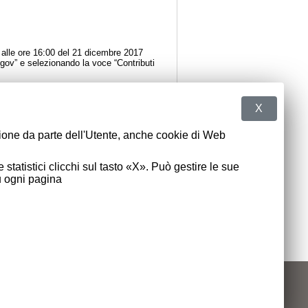
alle ore 16:00 del 21 dicembre 2017
gov” e selezionando la voce “Contributi
X
zione da parte dell'Utente, anche cookie di Web
 statistici clicchi sul tasto «X». Può gestire le sue
u ogni pagina
e Unico Ufficio: FN65JK
cessibilità
Note legali