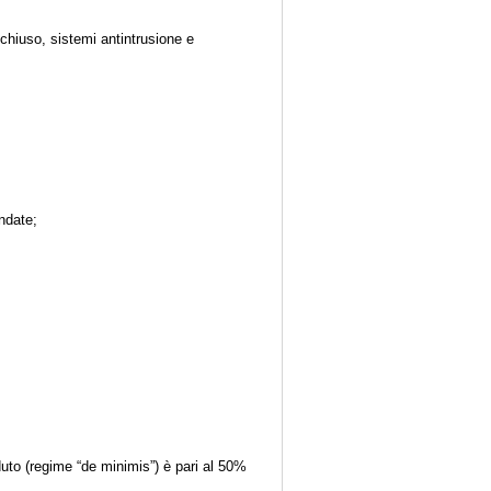
o chiuso, sistemi antintrusione e
indate;
duto (regime “de minimis”) è pari al 50%