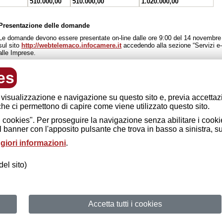
510.000,00
510.000,00
1.020.000,00
Presentazione delle domande
Le domande devono essere presentate on-line dalle ore 9:00 del 14 novembre 
sul sito
http://webtelemaco.infocamere.it
accedendo alla sezione “Servizi e-
alle Imprese.
es
Informazioni
carla.ingoglia@lom.camcom.it
 visualizzazione e navigazione su questo sito e, previa accetta
bandosicurezza2018@regione.lombardia.it
 che ci permettono di capire come viene utilizzato questo sito.
ti i cookies". Per proseguire la navigazione senza abilitare i cookie
Documenti on-line
 banner con l'apposito pulsante che trova in basso a sinistra, s
Vai alla documentazione disponibile su Unioncamere Lombardia
giori informazioni
.
el sito)
 Cremona - Partita IVA 00306310194 - Codice Fiscale: 80000730194 - Codic
Accetta tutti i cookies
aa@pec.cmp.camcom.it
(Solo da PEC) - Email:
cremona@cr.camcom.it
Ac
© 2013. Camera di Commercio di Cremona. Tutti i diritti riservati |
Privacy
|