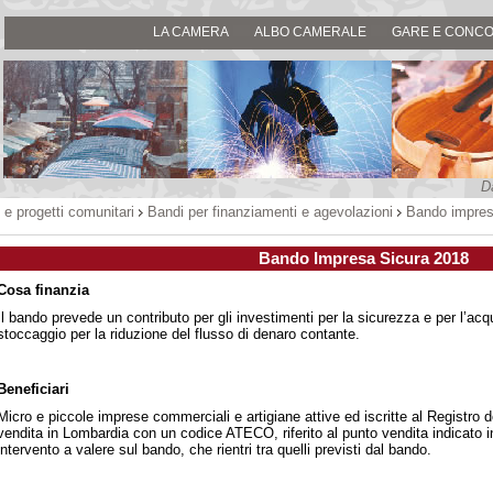
LA CAMERA
ALBO CAMERALE
GARE E CONCO
D
 e progetti comunitari
Bandi per finanziamenti e agevolazioni
Bando impres
Bando Impresa Sicura 2018
Cosa finanzia
Il bando prevede un contributo per gli investimenti per la sicurezza e per l’acq
stoccaggio per la riduzione del flusso di denaro contante.
Beneficiari
Micro e piccole imprese commerciali e artigiane attive ed iscritte al Registro
vendita in Lombardia con un codice ATECO, riferito al punto vendita indicato i
intervento a valere sul bando, che rientri tra quelli previsti dal bando.