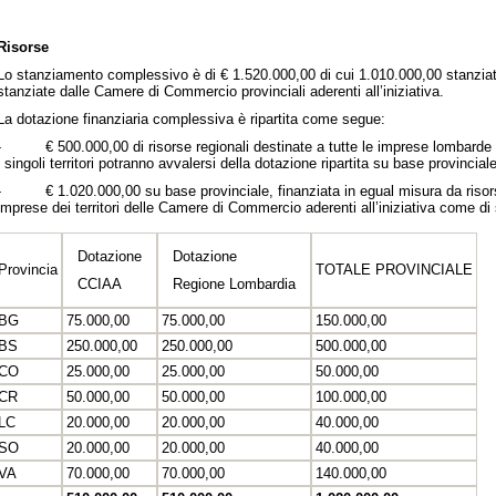
Risorse
Lo stanziamento complessivo è di € 1.520.000,00 di cui 1.010.000,00 stanzi
stanziate dalle Camere di Commercio provinciali aderenti all’iniziativa.
La dotazione finanziaria complessiva è ripartita come segue:
- € 500.000,00 di risorse regionali destinate a tutte le imprese lombarde s
i singoli territori potranno avvalersi della dotazione ripartita su base provinciale
- € 1.020.000,00 su base provinciale, finanziata in egual misura da risorse 
imprese dei territori delle Camere di Commercio aderenti all’iniziativa come di 
Dotazione
Dotazione
Provincia
TOTALE PROVINCIALE
CCIAA
Regione Lombardia
BG
75.000,00
75.000,00
150.000,00
BS
250.000,00
250.000,00
500.000,00
CO
25.000,00
25.000,00
50.000,00
CR
50.000,00
50.000,00
100.000,00
LC
20.000,00
20.000,00
40.000,00
SO
20.000,00
20.000,00
40.000,00
VA
70.000,00
70.000,00
140.000,00