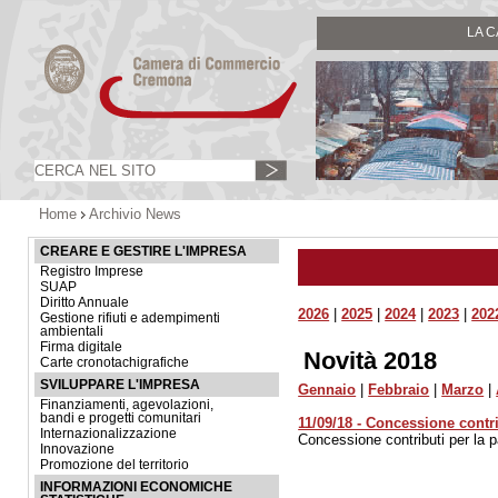
LA 
Home
Archivio News
CREARE E GESTIRE L'IMPRESA
Registro Imprese
SUAP
Diritto Annuale
2026
|
2025
|
2024
|
2023
|
202
Gestione rifiuti e adempimenti
ambientali
Firma digitale
Novità 2018
Carte cronotachigrafiche
SVILUPPARE L'IMPRESA
Gennaio
|
Febbraio
|
Marzo
|
Finanziamenti, agevolazioni,
bandi e progetti comunitari
11/09/18 - Concessione contr
Internazionalizzazione
Concessione contributi per la
Innovazione
Promozione del territorio
INFORMAZIONI ECONOMICHE