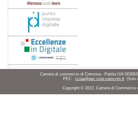
Camera di commercio di Cremona - Partita IVA 003063
PEC:
cciaa@pec.cmp.camcom.it
(Solo 
Copyright © 2013. Camera di Commercio di C