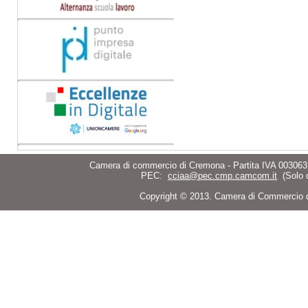
Camera di commercio di Cremona - Partita IVA 003063
PEC:
cciaa@pec.cmp.camcom.it
(Solo 
Copyright © 2013. Camera di Commercio di C