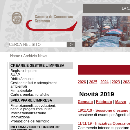
LA 
Home
Archivio News
CREARE E GESTIRE L'IMPRESA
Registro Imprese
SUAP
Diritto Annuale
2026
|
2025
|
2024
|
2023
|
202
Gestione rifiuti e adempimenti
ambientali
Firma digitale
Novità 2019
Carte cronotachigrafiche
SVILUPPARE L'IMPRESA
Gennaio
|
Febbraio
|
Marzo
|
Finanziamenti, agevolazioni,
bandi e progetti comunitari
19/11/19 - Sessione d’esame 
Internazionalizzazione
sessione di esami per Agenti d’
Innovazione
Promozione del territorio
11/11/19 - Iniziativa Operazi
INFORMAZIONI ECONOMICHE
Commercio intende supportare og