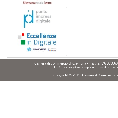
Camera di commercio di Cremona - Partita IVA 003063
PEC:
cciaa@pec.cmp.camcom.it
(Solo 
Copyright © 2013. Camera di Commercio di C