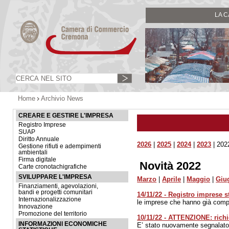
LA 
Home
Archivio News
CREARE E GESTIRE L'IMPRESA
Registro Imprese
SUAP
Diritto Annuale
2026
|
2025
|
2024
|
2023
| 202
Gestione rifiuti e adempimenti
ambientali
Firma digitale
Novità 2022
Carte cronotachigrafiche
SVILUPPARE L'IMPRESA
Marzo
|
Aprile
|
Maggio
|
Giu
Finanziamenti, agevolazioni,
bandi e progetti comunitari
14/11/22 - Registro imprese st
Internazionalizzazione
le imprese che hanno già compi
Innovazione
Promozione del territorio
10/11/22 - ATTENZIONE: richi
INFORMAZIONI ECONOMICHE
E’ stato nuovamente segnalato