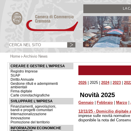
LA 
Home
Archivio News
CREARE E GESTIRE L'IMPRESA
Registro Imprese
SUAP
Diritto Annuale
2026
| 2025 |
2024
|
2023
|
202
Gestione rifiuti e adempimenti
ambientali
Firma digitale
Novità 2025
Carte cronotachigrafiche
SVILUPPARE L'IMPRESA
Gennaio
|
Febbraio
|
Marzo
|
Finanziamenti, agevolazioni,
bandi e progetti comunitari
12/11/25 - Domicilio digitale
Internazionalizzazione
imprese sulle novità normative
Innovazione
disponibile la nota del Conser
Promozione del territorio
INFORMAZIONI ECONOMICHE