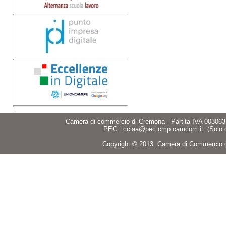
Camera di commercio di Cremona - Partita IVA 003063
PEC:
cciaa@pec.cmp.camcom.it
(Solo 
Copyright © 2013. Camera di Commercio di C