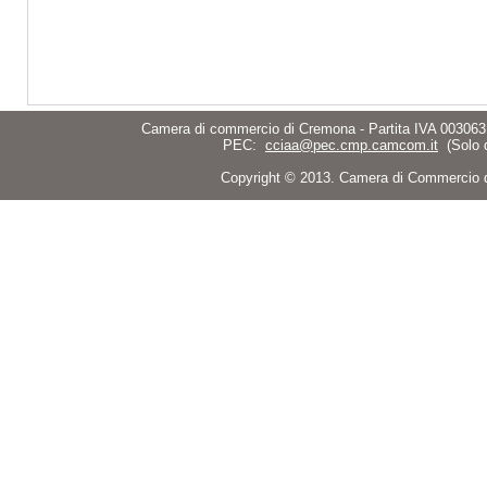
Camera di commercio di Cremona - Partita IVA 003063
PEC:
cciaa@pec.cmp.camcom.it
(Solo 
Copyright © 2013. Camera di Commercio di C