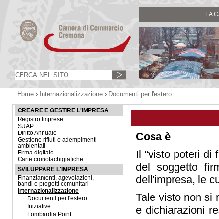
LA 
Home
Internazionalizzazione
Documenti per l'estero
CREARE E GESTIRE L'IMPRESA
Registro Imprese
SUAP
Diritto Annuale
Cosa è
Gestione rifiuti e adempimenti
ambientali
Il “visto poteri di
Firma digitale
Carte cronotachigrafiche
del soggetto fir
SVILUPPARE L'IMPRESA
dell'impresa, le cu
Finanziamenti, agevolazioni,
bandi e progetti comunitari
Internazionalizzazione
Tale visto non si r
Documenti per l'estero
Iniziative
e dichiarazioni r
Lombardia Point