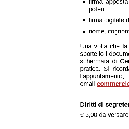
firma apposta
poteri
firma digitale 
nome, cognome 
Una volta che la 
sportello i docume
schermata di Cer
pratica. Si ricor
l'appuntament
email
commercio
Diritti di segrete
€ 3,00 da versar