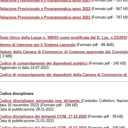
Relazione Previsionale e Programmatica anno 2023
(Formato pdf - 553 kB
Relazione Previsionale e Programmatica anno 2022
(Formato pdf - 567 kB
Relazione Previsionale e Programmatica anno 2021
(Formato pdf - 787 kB
Testo Unico della Legge n. 580/93 come modificata dal D. Lgs. n.23/2010
Norme di interesse per il Sistema camerale
(Formato pdf - 99.4kB)
Statuto della Camera di Commercio di Cremona approvato dal Consiglio
1,3 MB)
Codice di comportamento dei dipendenti pubblici
(Formato pdf - 145 kB)
Aggiornato in data 14-07-2023
Codice di comportamento dei dipendenti della Camera di Commercio d
Codice disciplinare
Codice disciplinare personale non dirigente
(Contratto Collettivo Nazion
data 16 novembre 2022) (Formato pdf - 194 kB)
Data di pubblicazione 29-11-2022
Codice disciplinare dei dirigenti CCNL 17-12-2020
(Formato pdf - 39 kB)
Data di pubblicazione 21-01-2021
Codice disciplinare dei dirigenti CCNL 16-07-2024
(Formato pdf - 190 kB)