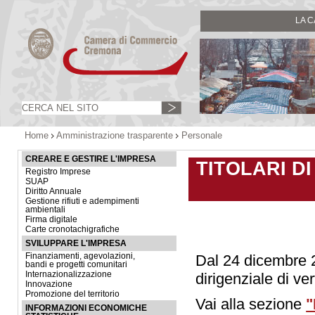
LA 
Home
Amministrazione trasparente
Personale
CREARE E GESTIRE L'IMPRESA
TITOLARI DI
Registro Imprese
SUAP
Diritto Annuale
Gestione rifiuti e adempimenti
ambientali
Firma digitale
Carte cronotachigrafiche
SVILUPPARE L'IMPRESA
Finanziamenti, agevolazioni,
Dal 24 dicembre 
bandi e progetti comunitari
Internazionalizzazione
dirigenziale di ver
Innovazione
Promozione del territorio
Vai alla sezione
"
INFORMAZIONI ECONOMICHE