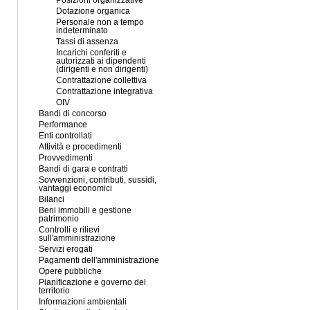
Posizioni organizzative
Dotazione organica
Personale non a tempo
indeterminato
Tassi di assenza
Incarichi conferiti e
autorizzati ai dipendenti
(dirigenti e non dirigenti)
Contrattazione collettiva
Contrattazione integrativa
OIV
Bandi di concorso
Performance
Enti controllati
Attività e procedimenti
Provvedimenti
Bandi di gara e contratti
Sovvenzioni, contributi, sussidi,
vantaggi economici
Bilanci
Beni immobili e gestione
patrimonio
Controlli e rilievi
sull'amministrazione
Servizi erogati
Pagamenti dell'amministrazione
Opere pubbliche
Pianificazione e governo del
territorio
Informazioni ambientali