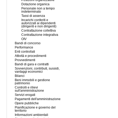
Posizioni organizzative
Dotazione organica
Personale non a tempo
indeterminato
Tassi di assenza
Incarichi conferiti e
autorizzati ai dipendenti
(dirigenti e non dirigenti)
Contrattazione collettiva
Contrattazione integrativa
OIV
Bandi di concorso
Performance
Enti controllati
Attività e procedimenti
Provvedimenti
Bandi di gara e contratti
Sovvenzioni, contributi, sussidi,
vantaggi economici
Bilanci
Beni immobili e gestione
patrimonio
Controlli e rilievi
sull'amministrazione
Servizi erogati
Pagamenti dell'amministrazione
Opere pubbliche
Pianificazione e governo del
territorio
Informazioni ambientali