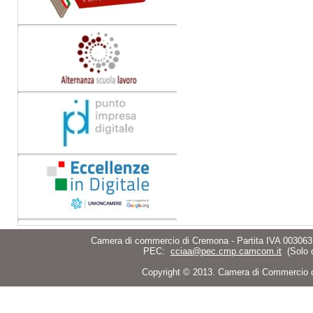
Camera di commercio di Cremona - Partita IVA 003063
PEC:
cciaa@pec.cmp.camcom.it
(Solo 
Copyright © 2013. Camera di Commercio di C