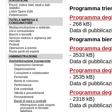
STATISTICHE
Prezzi, indice istat, studi e dati
Programma trienn
statistici
Listini Opere Edili
Pubblicazioni
Programma degli 
TUTELA IMPRESA E
- 268 kB)
CONSUMATORE
Mediaconciliazione e arbitrato
Data di pubblica
Usi e consuetudini
Marchi e brevetti
Programma bienn
Servizio metrico e vigilanza del
mercato
Protesti
Programma degli 
Operazioni a premio
Ruolo periti ed esperti
- 3533 kB)
AMMINISTRAZIONE
Data di pubblica
Amministrazione trasparente
Disposizioni Generali
Programma degli 
Organizzazione
Consulenti e collaboratori
- 3535 kB)
Personale
Bandi di concorso
Data di pubblica
Performance
Enti controllati
Programma degli 
Attività e procedimenti
Provvedimenti
- 2318 kB)
Bandi di gara e contratti
Data di pubblica
Informazioni sulle singole
procedure in formato
tabellare