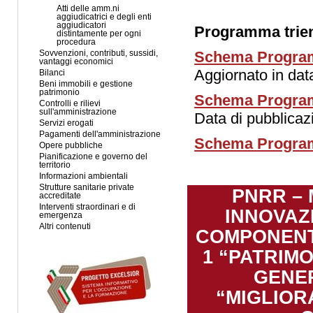
Atti delle amm.ni
aggiudicatrici e degli enti
aggiudicatori
Programma trienn
distintamente per ogni
procedura
Schema Program
Sovvenzioni, contributi, sussidi,
vantaggi economici
Aggiornato in da
Bilanci
Beni immobili e gestione
patrimonio
Schema Program
Controlli e rilievi
sull'amministrazione
Data di pubblica
Servizi erogati
Pagamenti dell'amministrazione
Schema Program
Opere pubbliche
Pianificazione e governo del
territorio
Informazioni ambientali
Strutture sanitarie private
PNRR – 
accreditate
Interventi straordinari e di
INNOVAZ
emergenza
Altri contenuti
COMPONENTE
1 “PATRIM
GENER
“MIGLIOR