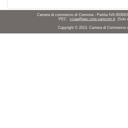
Camera di commercio di Cremona - Partita IVA 003063
PEC:
cciaa@pec.cmp.camcom.it
(Solo 
Copyright © 2013. Camera di Commercio di C