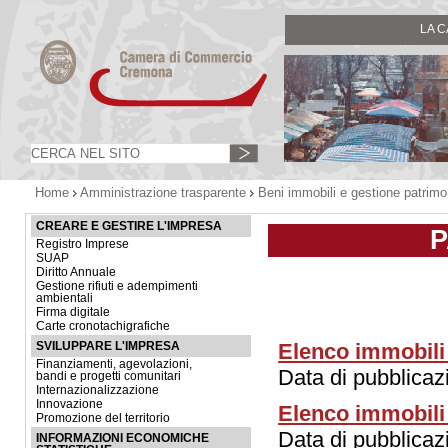
LA 
Home
Amministrazione trasparente
Beni immobili e gestione patrimo
CREARE E GESTIRE L'IMPRESA
P
Registro Imprese
SUAP
Diritto Annuale
Gestione rifiuti e adempimenti
ambientali
Firma digitale
Carte cronotachigrafiche
Elenco immobili 
SVILUPPARE L'IMPRESA
Finanziamenti, agevolazioni,
Data di pubblica
bandi e progetti comunitari
Internazionalizzazione
Innovazione
Elenco immobili 
Promozione del territorio
Data di pubblica
INFORMAZIONI ECONOMICHE