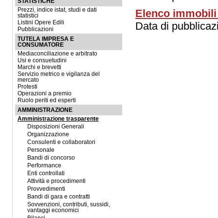
STATISTICHE
Prezzi, indice istat, studi e dati
Elenco immobili 
statistici
Listini Opere Edili
Data di pubblica
Pubblicazioni
TUTELA IMPRESA E
CONSUMATORE
Mediaconciliazione e arbitrato
Usi e consuetudini
Marchi e brevetti
Servizio metrico e vigilanza del
mercato
Protesti
Operazioni a premio
Ruolo periti ed esperti
AMMINISTRAZIONE
Amministrazione trasparente
Disposizioni Generali
Organizzazione
Consulenti e collaboratori
Personale
Bandi di concorso
Performance
Enti controllati
Attività e procedimenti
Provvedimenti
Bandi di gara e contratti
Sovvenzioni, contributi, sussidi,
vantaggi economici