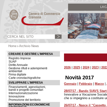
LA 
Home
Archivio News
CREARE E GESTIRE L'IMPRESA
Registro Imprese
SUAP
Diritto Annuale
2026
|
2025
|
2024
|
2023
|
202
Gestione rifiuti e adempimenti
ambientali
Firma digitale
Novità 2017
Carte cronotachigrafiche
SVILUPPARE L'IMPRESA
Gennaio
|
Febbraio
|
Marzo
|
Finanziamenti, agevolazioni,
bandi e progetti comunitari
28/07/17 - Bando SIAVS Start
Internazionalizzazione
Innovative a Vocazione Sociale 
Innovazione
che si impegnino a costituire 
Promozione del territorio
INFORMAZIONI ECONOMICHE
26/07/17 - Nasce il “Cassetto