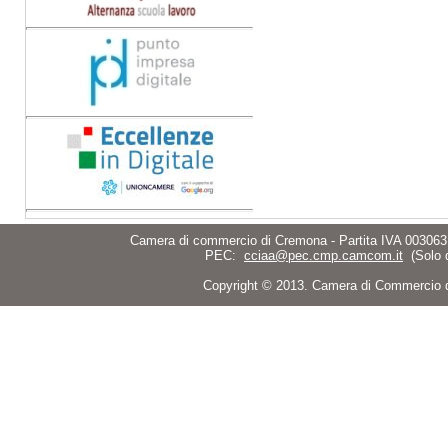
Camera di commercio di Cremona - Partita IVA 003063
PEC:
cciaa@pec.cmp.camcom.it
(Solo 
Copyright © 2013. Camera di Commercio di C