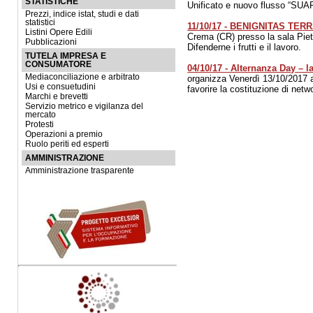
STATISTICHE
Unificato e nuovo flusso “SUA
Prezzi, indice istat, studi e dati
statistici
11/10/17 - BENIGNITAS TERRAE 
Listini Opere Edili
Crema (CR) presso la sala P
Pubblicazioni
Difenderne i frutti e il lavoro.
TUTELA IMPRESA E
CONSUMATORE
04/10/17 - Alternanza Day – 
Mediaconciliazione e arbitrato
organizza Venerdì 13/10/2017 a
Usi e consuetudini
favorire la costituzione di netwo
Marchi e brevetti
Servizio metrico e vigilanza del
mercato
Protesti
Operazioni a premio
Ruolo periti ed esperti
AMMINISTRAZIONE
Amministrazione trasparente