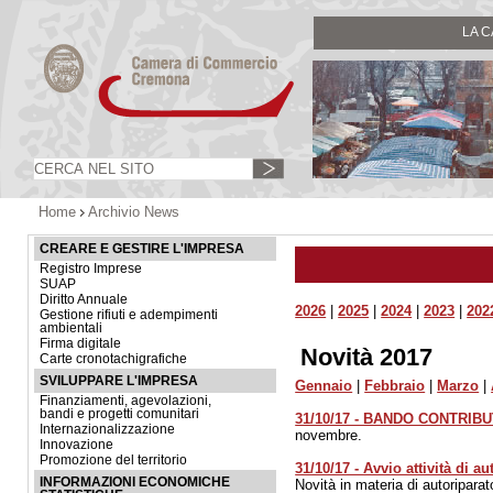
LA 
Home
Archivio News
CREARE E GESTIRE L'IMPRESA
Registro Imprese
SUAP
Diritto Annuale
2026
|
2025
|
2024
|
2023
|
202
Gestione rifiuti e adempimenti
ambientali
Firma digitale
Novità 2017
Carte cronotachigrafiche
SVILUPPARE L'IMPRESA
Gennaio
|
Febbraio
|
Marzo
|
Finanziamenti, agevolazioni,
bandi e progetti comunitari
31/10/17 - BANDO CONTRIB
Internazionalizzazione
novembre.
Innovazione
Promozione del territorio
31/10/17 - Avvio attività di 
INFORMAZIONI ECONOMICHE
Novità in materia di autoripara