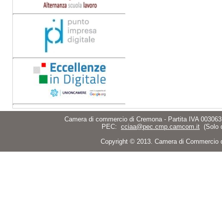
Camera di commercio di Cremona - Partita IVA 003063
PEC:
cciaa@pec.cmp.camcom.it
(Solo 
Copyright © 2013. Camera di Commercio di C