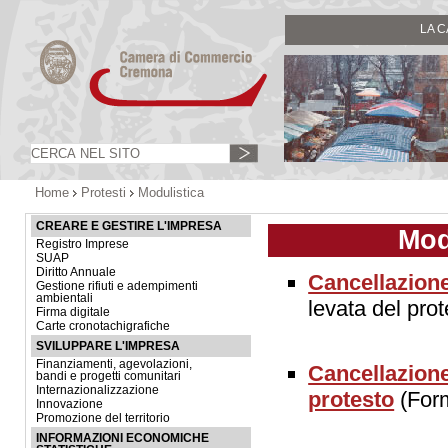
LA 
Home
Protesti
Modulistica
CREARE E GESTIRE L'IMPRESA
Mod
Registro Imprese
SUAP
Diritto Annuale
Cancellazion
Gestione rifiuti e adempimenti
ambientali
levata del pro
Firma digitale
Carte cronotachigrafiche
SVILUPPARE L'IMPRESA
Finanziamenti, agevolazioni,
Cancellazione 
bandi e progetti comunitari
Internazionalizzazione
protesto
(Form
Innovazione
Promozione del territorio
INFORMAZIONI ECONOMICHE