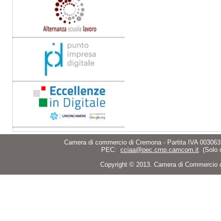
Camera di commercio di Cremona - Partita IVA 003063
PEC:
cciaa@pec.cmp.camcom.it
(Solo 
Copyright © 2013. Camera di Commercio di C