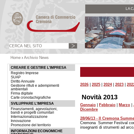
LA 
Home
Archivio News
CREARE E GESTIRE L'IMPRESA
Registro Imprese
SUAP
Diritto Annuale
2026
|
2025
|
2024
|
2023
|
202
Gestione rifiuti e adempimenti
ambientali
Firma digitale
Novità 2013
Carte cronotachigrafiche
SVILUPPARE L'IMPRESA
Gennaio
|
Febbraio
|
Marzo
|
Finanziamenti, agevolazioni,
Dicembre
bandi e progetti comunitari
Internazionalizzazione
28/06/13 - Il Cremona Summe
Innovazione
Cremona Summer Festival con c
Promozione del territorio
insegnanti di strumenti ad arco
INFORMAZIONI ECONOMICHE