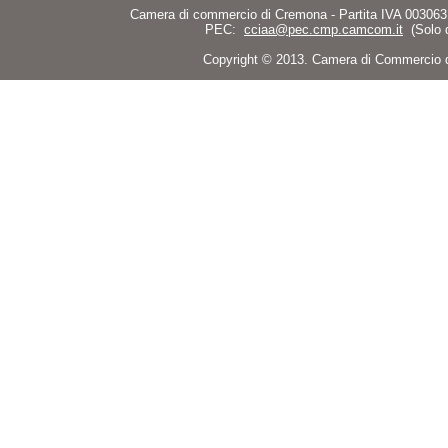
Camera di commercio di Cremona - Partita IVA 003063
PEC:
cciaa@pec.cmp.camcom.it
(Solo 
Copyright © 2013. Camera di Commercio di C