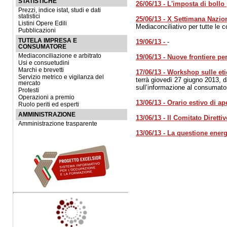
STATISTICHE
26/06/13 - L'imposta di bollo
Prezzi, indice istat, studi e dati
statistici
25/06/13 - X Settimana Nazio
Listini Opere Edili
Mediaconciliativo per tutte le c
Pubblicazioni
TUTELA IMPRESA E
19/06/13 -
-
CONSUMATORE
Mediaconciliazione e arbitrato
19/06/13 - Nuove frontiere pe
Usi e consuetudini
Marchi e brevetti
17/06/13 - Workshop sulle eti
Servizio metrico e vigilanza del
terrà giovedì 27 giugno 2013, da
mercato
sull’informazione al consumato
Protesti
Operazioni a premio
13/06/13 - Orario estivo di ap
Ruolo periti ed esperti
AMMINISTRAZIONE
13/06/13 - Il Comitato Diret
Amministrazione trasparente
13/06/13 - La questione energ