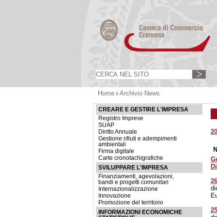
Home
Archivio News
CREARE E GESTIRE L'IMPRESA
Registro Imprese
SUAP
2
Diritto Annuale
Gestione rifiuti e adempimenti
ambientali
N
Firma digitale
Carte cronotachigrafiche
G
D
SVILUPPARE L'IMPRESA
Finanziamenti, agevolazioni,
2
bandi e progetti comunitari
di
Internazionalizzazione
E
Innovazione
Promozione del territorio
25
INFORMAZIONI ECONOMICHE