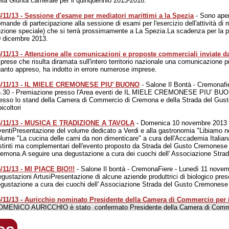
lla Giunta camerale per il quinquennio 2013-2018.
/11/13 - Sessione d'esame per mediatori marittimi a la Spezia
- Sono aper
mande di partecipazione alla sessione di esami per l'esercizio dell'attività di
zione speciale) che si terrà prossimamente a La Spezia.La scadenza per la p
 dicembre 2013.
/11/13 - Attenzione alle comunicazioni e proposte commerciali inviate d
prese che risulta diramata sull'intero territorio nazionale una comunicazione 
anto appreso, ha indotto in errore numerose imprese.
6/11/13 - IL MIELE CREMONESE PIU’ BUONO
- Salone Il Bontà - Cremonaf
5.30 - Premiazione presso l'Area eventi de IL MIELE CREMONESE PIU’ BUO
esso lo stand della Camera di Commercio di Cremona e della Strada del Gus
icoltori
6/11/13 - MUSICA E TRADIZIONE A TAVOLA
- Domenica 10 novembre 2013 
entiPresentazione del volume dedicato a Verdi e alla gastronomia "Libiamo ne' 
lume "La cucina delle carni da non dimenticare" a cura dell'Accademia Itali
stinti ma complementari dell'evento proposto da Strada del Gusto Cremonese 
emona.A seguire una degustazione a cura dei cuochi dell' Associazione Str
/11/13 - MI PIACE BIO!!!
- Salone Il bontà - CremonaFiere - Lunedì 11 nove
gustazioni ArtusiPresentazione di alcune aziende produttrici di biologico prese
gustazione a cura dei cuochi dell' Associazione Strada del Gusto Cremonese
4/11/13 - Auricchio nominato Presidente della Camera di Commercio per 
OMENICO AURICCHIO è stato confermato Presidente della Camera di Commer
13/2018.La nomina, da parte del Consiglio Camerale, è avvenuta per acclam