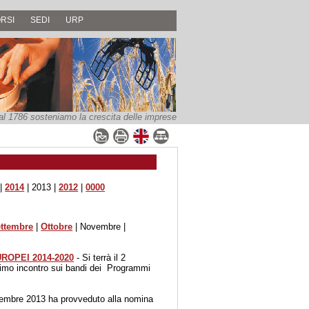
RSI
SEDI
URP
al 1786 sosteniamo la crescita delle imprese
|
2014
| 2013 |
2012
|
0000
ttembre
|
Ottobre
| Novembre |
ROPEI 2014-2020
- Si terrà il 2
 primo incontro sui bandi dei Programmi
.
ovembre 2013 ha provveduto alla nomina