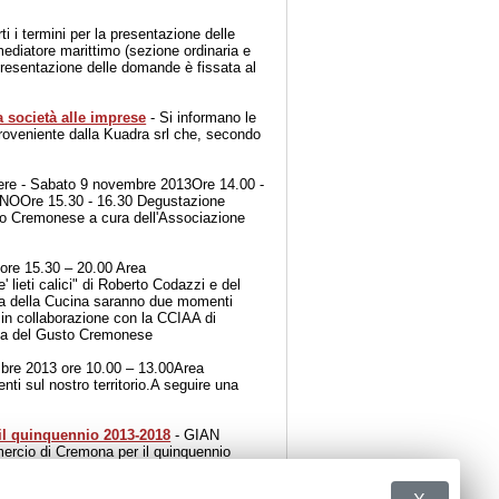
ti i termini per la presentazione delle
 mediatore marittimo (sezione ordinaria e
resentazione delle domande è fissata al
a società alle imprese
- Si informano le
proveniente dalla Kuadra srl che, secondo
iere - Sabato 9 novembre 2013Ore 14.00 -
NOOre 15.30 - 16.30 Degustazione
to Cremonese a cura dell'Associazione
ore 15.30 – 20.00 Area
lieti calici" di Roberto Codazzi e del
ana della Cucina saranno due momenti
in collaborazione con la CCIAA di
ada del Gusto Cremonese
mbre 2013 ore 10.00 – 13.00Area
nti sul nostro territorio.A seguire una
il quinquennio 2013-2018
- GIAN
cio di Cremona per il quinquennio
azione.il 4 novembre 2013.