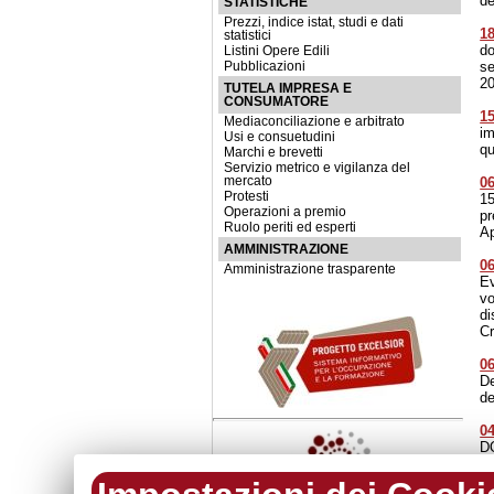
de
STATISTICHE
Prezzi, indice istat, studi e dati
18
statistici
do
Listini Opere Edili
se
Pubblicazioni
20
TUTELA IMPRESA E
CONSUMATORE
15
Mediaconciliazione e arbitrato
im
Usi e consuetudini
qu
Marchi e brevetti
Servizio metrico e vigilanza del
mercato
0
Protesti
1
Operazioni a premio
pr
Ruolo periti ed esperti
Ap
AMMINISTRAZIONE
0
Amministrazione trasparente
Ev
vo
di
Cr
06
De
de
0
D
20