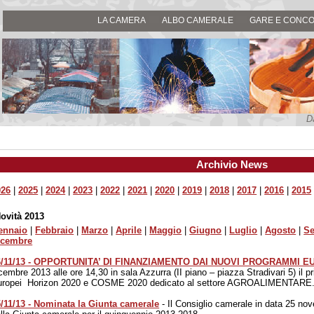
LA CAMERA
ALBO CAMERALE
GARE E CONCO
D
Archivio News
026
|
2025
|
2024
|
2023
|
2022
|
2021
|
2020
|
2019
|
2018
|
2017
|
2016
|
2015
ovità 2013
ennaio
|
Febbraio
|
Marzo
|
Aprile
|
Maggio
|
Giugno
|
Luglio
|
Agosto
|
Se
icembre
6/11/13 - OPPORTUNITA’ DI FINANZIAMENTO DAI NUOVI PROGRAMMI EU
cembre 2013 alle ore 14,30 in sala Azzurra (II piano – piazza Stradivari 5) il
uropei Horizon 2020 e COSME 2020 dedicato al settore AGROALIMENTARE
/11/13 - Nominata la Giunta camerale
- Il Consiglio camerale in data 25 n